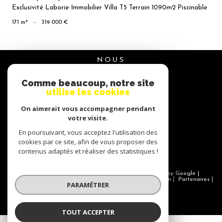
Exclusivité Laborie Immobilier Villa T5 Terrain 1090m2 Piscinable
171 m²
-
319 000 €
NOUS
suivre
Comme beaucoup, notre site
utilise les cookies
On aimerait vous accompagner pendant
NOUS
votre visite.
adhérons
En poursuivant, vous acceptez l'utilisation des
cookies par ce site, afin de vous proposer des
contenus adaptés et réaliser des statistiques !
© 2026 | Tous droits réservés | Traduction powered by Google |
Nos honoraires
Plan du site
Mentions légales
Admin
Partenaires
PARAMÉTRER
Politique RGPD
Cookies
TOUT ACCEPTER