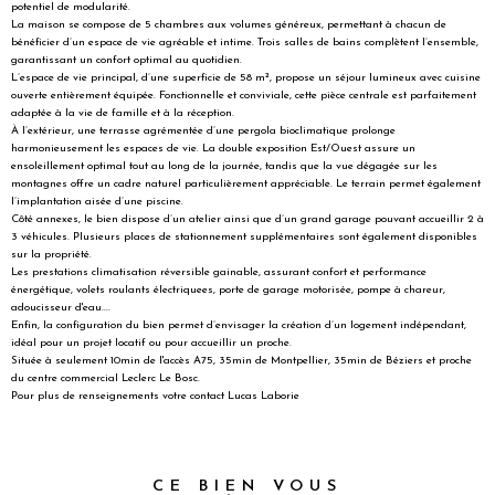
potentiel de modularité.
La maison se compose de 5 chambres aux volumes généreux, permettant à chacun de
bénéficier d’un espace de vie agréable et intime. Trois salles de bains complètent l’ensemble,
garantissant un confort optimal au quotidien.
L’espace de vie principal, d’une superficie de 58 m², propose un séjour lumineux avec cuisine
ouverte entièrement équipée. Fonctionnelle et conviviale, cette pièce centrale est parfaitement
adaptée à la vie de famille et à la réception.
À l’extérieur, une terrasse agrémentée d’une pergola bioclimatique prolonge
harmonieusement les espaces de vie. La double exposition Est/Ouest assure un
ensoleillement optimal tout au long de la journée, tandis que la vue dégagée sur les
montagnes offre un cadre naturel particulièrement appréciable. Le terrain permet également
l’implantation aisée d’une piscine.
Côté annexes, le bien dispose d’un atelier ainsi que d’un grand garage pouvant accueillir 2 à
3 véhicules. Plusieurs places de stationnement supplémentaires sont également disponibles
sur la propriété.
Les prestations climatisation réversible gainable, assurant confort et performance
énergétique, volets roulants électriquees, porte de garage motorisée, pompe à chareur,
adoucisseur d'eau....
Enfin, la configuration du bien permet d’envisager la création d’un logement indépendant,
idéal pour un projet locatif ou pour accueillir un proche.
Située à seulement 10min de l'accès A75, 35min de Montpellier, 35min de Béziers et proche
du centre commercial Leclerc Le Bosc.
Pour plus de renseignements votre contact Lucas Laborie
CE BIEN VOUS