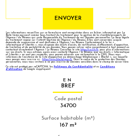
ENVOYER
Les informations recueillies sur ce formulaire sont enregistrées dans un fichier informatisé par La
Boite Immo agissant comme Sous-traitant du traitement pour la gestion de la clientèle/prospects de
l'Agence / du Réseau qui reste Responsable du Traitement de vos Données personnelles. La base légale
du traitement repose sur l'intérêt légitime de l'Agence / du Réseau. Elles sont conservées jusqu'à
demande de suppression et sont destinées à l'Agence / au Réseau. Conformément à la loi «
informatique et libertés », vous disposez des droits d’accès, de rectification, d’effacement, d’opposition,
de limitation et de portabilité de vos données. Vous pouvez retirer votre consentement à tout moment en
contactant directement l’Agence / Le Réseau. Consultez le site
https://cnil.fr/fr
pour plus d’informations
sur vos droits. Si vous estimez, après avoir contacté l'Agence / le Réseau, que vos droits « Informatique
et Libertés » ne sont pas respectés, vous pouvez adresser une réclamation à la CNIL. Nous vous
informons de l’existence de la liste d'opposition au démarchage téléphonique « Bloctel », sur laquelle
vous pouvez vous inscrire ici :
https://www.bloctel.gouv.fr
. Dans le cadre de la protection des Données
personnelles, nous vous invitons à ne pas inscrire de Données sensibles dans le champ de saisie libre.
Ce site est protégé par reCAPTCHA, les
Politiques de Confidentialité
et es
Conditions
d'utilisation
de Google s'appliquent.
EN
BREF
Code postal
34700
Surface habitable (m²)
167 m²