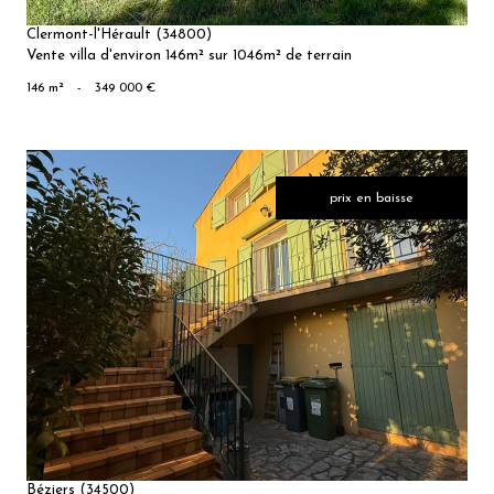
Clermont-l'Hérault (34800)
Vente villa d'environ 146m² sur 1046m² de terrain
146 m²
-
349 000 €
prix en baisse
VOIR LE
BIEN
Béziers (34500)