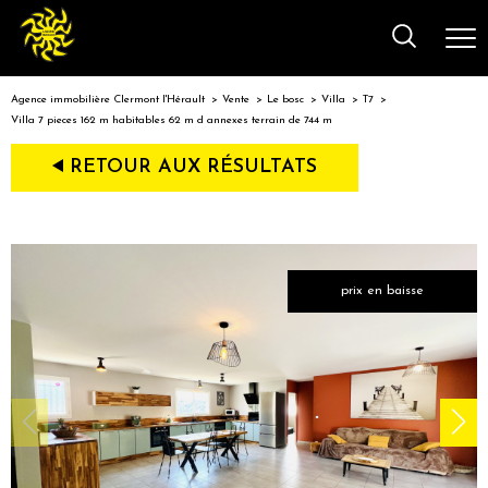
Agence immobilière Clermont l'Hérault
Vente
Le bosc
Villa
T7
Villa 7 pieces 162 m habitables 62 m d annexes terrain de 744 m
RETOUR AUX RÉSULTATS
prix en baisse