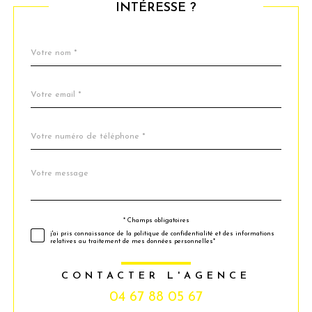
INTÉRESSE ?
Nom
Fieldset
*
par
défaut
email
*
Téléphone
*
Message
Fieldset
*
par
défaut
* Champs obligatoires
Validation
j'ai pris connaissance de la politique de confidentialité et des informations
relatives au traitement de mes données personnelles*
CONTACTER L'AGENCE
04 67 88 05 67
Validation