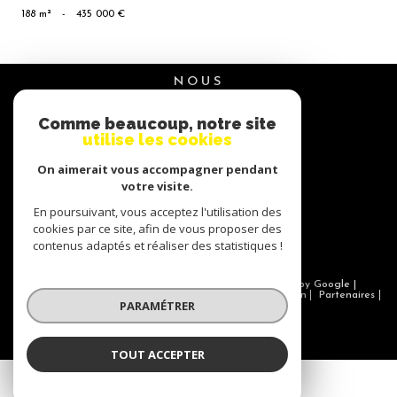
188 m²
-
435 000 €
NOUS
suivre
Comme beaucoup, notre site
utilise les cookies
On aimerait vous accompagner pendant
NOUS
votre visite.
adhérons
En poursuivant, vous acceptez l'utilisation des
cookies par ce site, afin de vous proposer des
contenus adaptés et réaliser des statistiques !
© 2026 | Tous droits réservés | Traduction powered by Google |
Nos honoraires
Plan du site
Mentions légales
Admin
Partenaires
PARAMÉTRER
Politique RGPD
Cookies
TOUT ACCEPTER