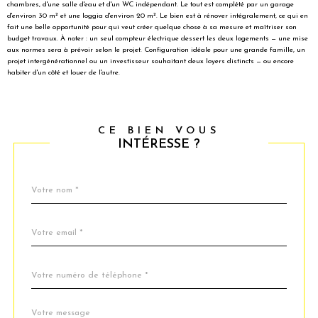
chambres, d'une salle d'eau et d'un WC indépendant. Le tout est complété par un garage
d'environ 30 m² et une loggia d'environ 20 m². Le bien est à rénover intégralement, ce qui en
fait une belle opportunité pour qui veut créer quelque chose à sa mesure et maîtriser son
budget travaux. À noter : un seul compteur électrique dessert les deux logements — une mise
aux normes sera à prévoir selon le projet. Configuration idéale pour une grande famille, un
projet intergénérationnel ou un investisseur souhaitant deux loyers distincts — ou encore
habiter d'un côté et louer de l'autre.
CE BIEN VOUS
INTÉRESSE ?
Nom
Fieldset
*
par
défaut
email
*
Téléphone
*
Message
Fieldset