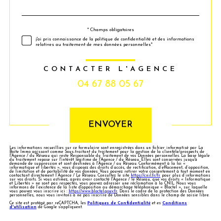
*
par
défaut
* Champs obligatoires
Validation
j'ai pris connaissance de la politique de confidentialité et des informations
relatives au traitement de mes données personnelles*
CONTACTER L'AGENCE
04 67 88 05 67
Validation
ENVOYER
Les informations recueillies sur ce formulaire sont enregistrées dans un fichier informatisé par La
Boite Immo agissant comme Sous-traitant du traitement pour la gestion de la clientèle/prospects de
l'Agence / du Réseau qui reste Responsable du Traitement de vos Données personnelles. La base légale
du traitement repose sur l'intérêt légitime de l'Agence / du Réseau. Elles sont conservées jusqu'à
demande de suppression et sont destinées à l'Agence / au Réseau. Conformément à la loi «
informatique et libertés », vous disposez des droits d’accès, de rectification, d’effacement, d’opposition,
de limitation et de portabilité de vos données. Vous pouvez retirer votre consentement à tout moment en
contactant directement l’Agence / Le Réseau. Consultez le site
https://cnil.fr/fr
pour plus d’informations
sur vos droits. Si vous estimez, après avoir contacté l'Agence / le Réseau, que vos droits « Informatique
et Libertés » ne sont pas respectés, vous pouvez adresser une réclamation à la CNIL. Nous vous
informons de l’existence de la liste d'opposition au démarchage téléphonique « Bloctel », sur laquelle
vous pouvez vous inscrire ici :
https://www.bloctel.gouv.fr
. Dans le cadre de la protection des Données
personnelles, nous vous invitons à ne pas inscrire de Données sensibles dans le champ de saisie libre.
Ce site est protégé par reCAPTCHA, les
Politiques de Confidentialité
et es
Conditions
d'utilisation
de Google s'appliquent.