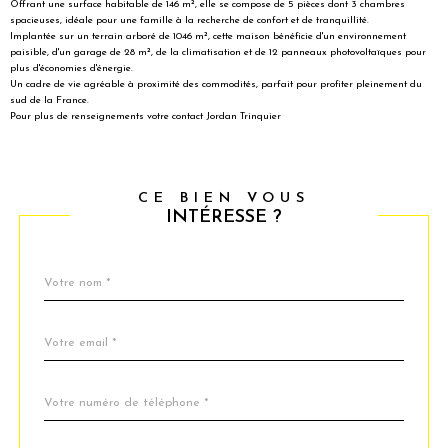
Offrant une surface habitable de 146 m², elle se compose de 5 pièces dont 3 chambres
spacieuses, idéale pour une famille à la recherche de confort et de tranquillité.
Implantée sur un terrain arboré de 1046 m², cette maison bénéficie d'un environnement
paisible, d'un garage de 28 m², de la climatisation et de 12 panneaux photovoltaïques pour
plus d'économies d'énergie.
Un cadre de vie agréable à proximité des commodités, parfait pour profiter pleinement du
sud de la France.
Pour plus de renseignements votre contact Jordan Trinquier
CE BIEN VOUS
INTÉRESSE ?
Nom
Fieldset
*
par
défaut
email
*
Téléphone
*