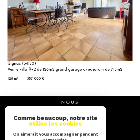
VOIR LE
BIEN
Gignac (34150)
Vente villa R+2 de 128m2 grand garage avec jardin de 715m2
128 m²
-
357 000 €
NOUS
suivre
Comme beaucoup, notre site
utilise les cookies
On aimerait vous accompagner pendant
NOUS