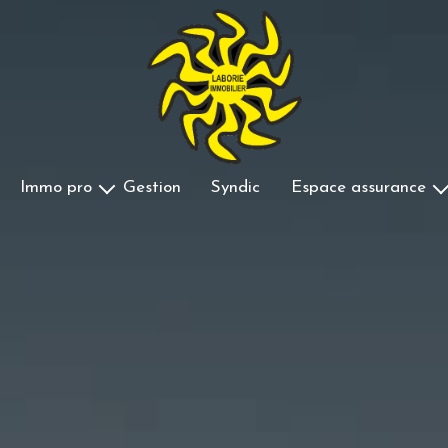
immo pro
gestion
syndic
espace assurance
Ventes
Souscrire Une Assuranc
Locations