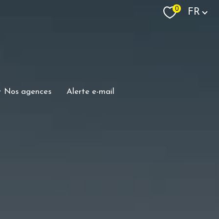
Langue
0
FR
nos agences
alerte e-mail
e