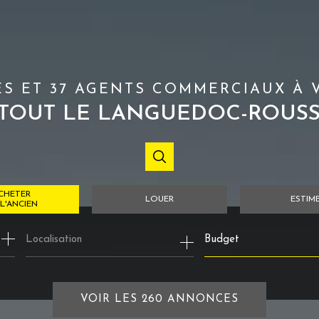
S ET 37 AGENTS COMMERCIAUX À 
TOUT LE LANGUEDOC-ROUS
CHETER
LOUER
ESTIM
L'ANCIEN
Budget
ancien
à l'année
euf
de l'immo pro
'immo pro
VOIR LES
260
ANNONCES