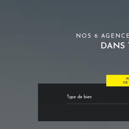
NOS 6 AGENCE
DANS 
A
DE 
Type de bien
de l'
du n
de l