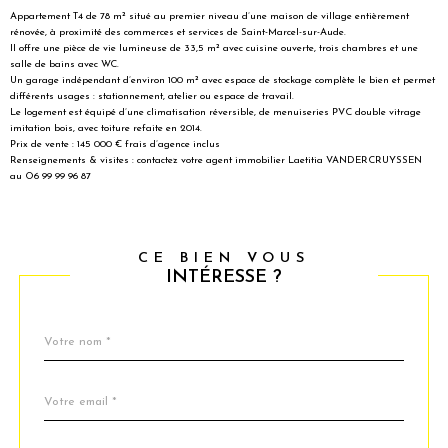
Appartement T4 de 78 m² situé au premier niveau d’une maison de village entièrement
rénovée, à proximité des commerces et services de Saint-Marcel-sur-Aude.
Il offre une pièce de vie lumineuse de 33,5 m² avec cuisine ouverte, trois chambres et une
salle de bains avec WC.
Un garage indépendant d’environ 100 m² avec espace de stockage complète le bien et permet
différents usages : stationnement, atelier ou espace de travail.
Le logement est équipé d’une climatisation réversible, de menuiseries PVC double vitrage
imitation bois, avec toiture refaite en 2014.
Prix de vente : 145 000 € frais d’agence inclus
Renseignements & visites : contactez votre agent immobilier Laetitia VANDERCRUYSSEN
au O6 99 99 96 87
CE BIEN VOUS
INTÉRESSE ?
Nom
Fieldset
*
par
défaut
email
*