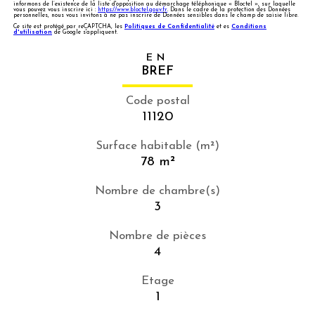
informons de l’existence de la liste d'opposition au démarchage téléphonique « Bloctel », sur laquelle
vous pouvez vous inscrire ici :
https://www.bloctel.gouv.fr
. Dans le cadre de la protection des Données
personnelles, nous vous invitons à ne pas inscrire de Données sensibles dans le champ de saisie libre.
Ce site est protégé par reCAPTCHA, les
Politiques de Confidentialité
et es
Conditions
d'utilisation
de Google s'appliquent.
EN
BREF
Code postal
11120
Surface habitable (m²)
78 m²
Nombre de chambre(s)
3
Nombre de pièces
4
Etage
1