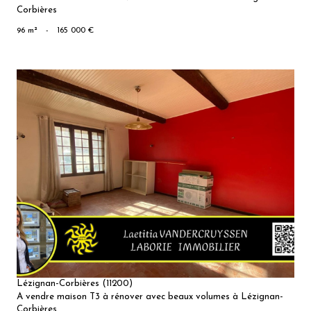
Corbières
96 m²
-
165 000 €
VOIR LE
BIEN
Lézignan-Corbières (11200)
A vendre maison T3 à rénover avec beaux volumes à Lézignan-
Corbières