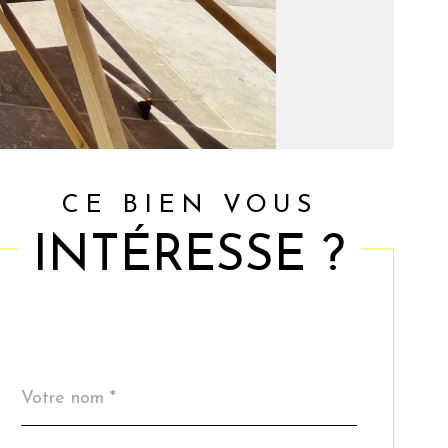
CE BIEN VOUS
INTÉRESSE ?
Nom
Fieldset
*
par
défaut