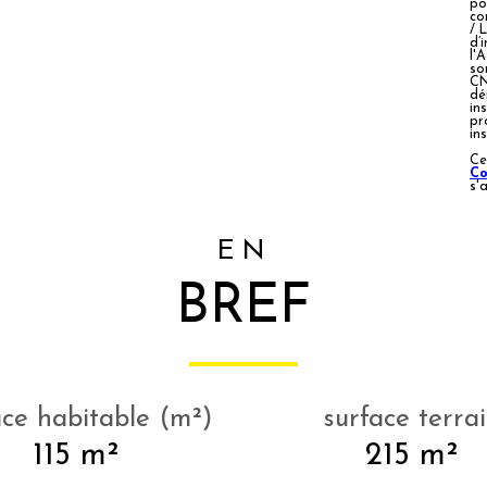
po
co
/ 
d’
l'
so
CN
dé
ins
pr
in
Ce
Co
s'
EN
BREF
ace habitable (m²)
surface terra
115 m²
215 m²