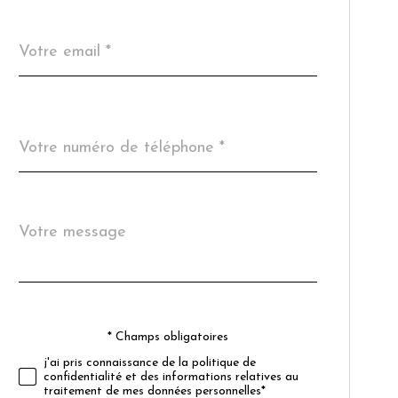
email
*
Téléphone
*
Message
Fieldset
*
par
défaut
* Champs obligatoires
Validation
j'ai pris connaissance de la politique de
confidentialité et des informations relatives au
traitement de mes données personnelles*