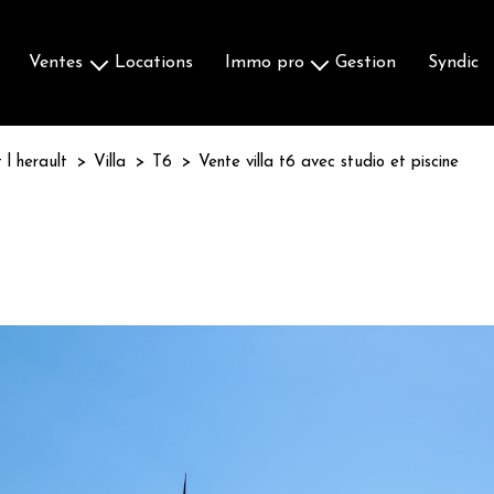
ventes
locations
immo pro
gestion
syndic
Maisons & Villas
Ventes
Appartements
Locations
 l herault
Villa
T6
Vente villa t6 avec studio et piscine
Terrains
Autres