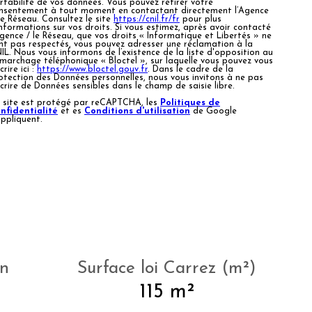
rtabilité de vos données. Vous pouvez retirer votre
nsentement à tout moment en contactant directement l’Agence
Le Réseau. Consultez le site
https://cnil.fr/fr
pour plus
informations sur vos droits. Si vous estimez, après avoir contacté
Agence / le Réseau, que vos droits « Informatique et Libertés » ne
nt pas respectés, vous pouvez adresser une réclamation à la
IL. Nous vous informons de l’existence de la liste d'opposition au
marchage téléphonique « Bloctel », sur laquelle vous pouvez vous
crire ici :
https://www.bloctel.gouv.fr
. Dans le cadre de la
otection des Données personnelles, nous vous invitons à ne pas
scrire de Données sensibles dans le champ de saisie libre.
 site est protégé par reCAPTCHA, les
Politiques de
nfidentialité
et es
Conditions d'utilisation
de Google
appliquent.
in
Surface loi Carrez (m²)
115 m²