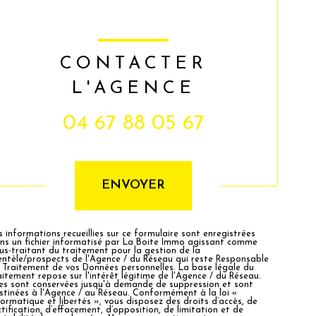
CONTACTER
L'AGENCE
04 67 88 05 67
Validation
ENVOYER
s informations recueillies sur ce formulaire sont enregistrées
ns un fichier informatisé par La Boite Immo agissant comme
us-traitant du traitement pour la gestion de la
ientèle/prospects de l'Agence / du Réseau qui reste Responsable
 Traitement de vos Données personnelles. La base légale du
aitement repose sur l'intérêt légitime de l'Agence / du Réseau.
les sont conservées jusqu'à demande de suppression et sont
stinées à l'Agence / au Réseau. Conformément à la loi «
formatique et libertés », vous disposez des droits d’accès, de
ctification, d’effacement, d’opposition, de limitation et de