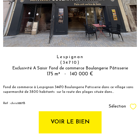
Lespignan
(34710)
Exclusivité A Saisir Fond de commerce Boulangerie Pâtisserie
175 m²
-
140 000 €
Fond de commerce à Lespignan 34470 Boulangerie Patisserie dans ce village sans
supermarché de 3800 habitants sur la route des plages située dans...
Réf : chris1887B
Sélection
Sél
VOIR LE BIEN