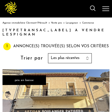
Agence immobilière Clermont l'Hérault
Vente pro
Lespignan
Commerce
[TYPETRANSAC_LABEL] À VENDRE
LESPIGNAN
1
ANNONCE(S) TROUVÉE(S) SELON VOS CRITÈRES
Trier par
Les plus récentes
prix en baisse