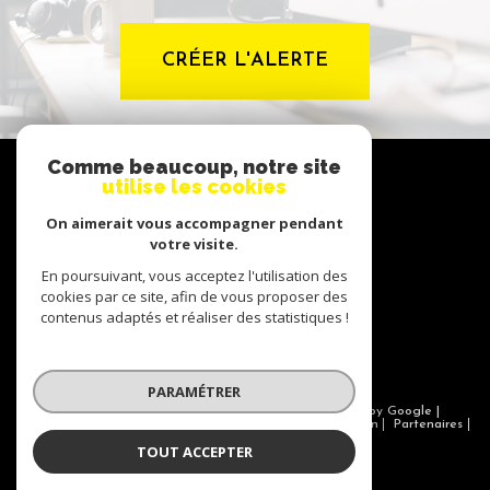
CRÉER L'ALERTE
NOUS
Comme beaucoup, notre site
suivre
utilise les cookies
On aimerait vous accompagner pendant
votre visite.
En poursuivant, vous acceptez l'utilisation des
NOUS
adhérons
cookies par ce site, afin de vous proposer des
contenus adaptés et réaliser des statistiques !
PARAMÉTRER
© 2026 | Tous droits réservés | Traduction powered by Google |
Nos honoraires
Plan du site
Mentions légales
Admin
Partenaires
Politique RGPD
Cookies
TOUT ACCEPTER