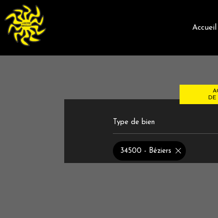
accueil
A
DE 
Type de bien
de l'
du n
34500 - Béziers
de l