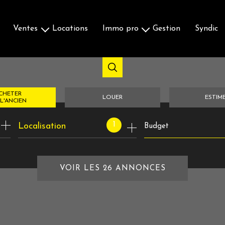
ventes
locations
immo pro
gestion
syndic
Maisons & Villas
Ventes
Appartements
Locations
Terrains
CHETER
LOUER
ESTIM
Autres
L'ANCIEN
1
Localisation
Budget
ancien
à l'année
euf
de l'immo pro
'immo pro
VOIR LES
26
ANNONCES