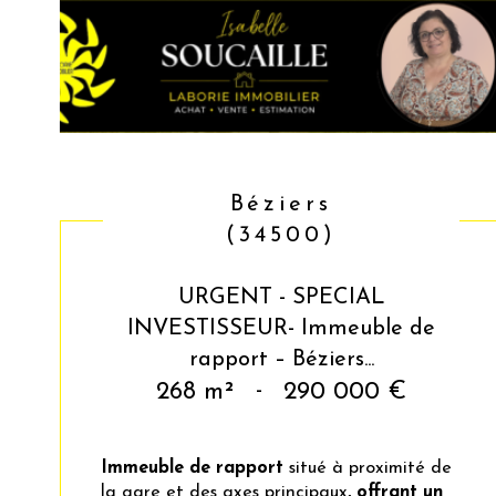
Béziers
(34500)
URGENT - SPECIAL
INVESTISSEUR- Immeuble de
rapport – Béziers...
268 m²
-
290 000 €
Immeuble de rapport
situé à proximité de
la gare et des axes principaux
, offrant un