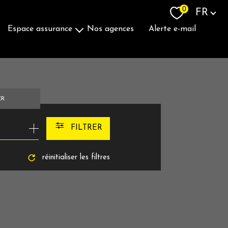
Langue
0
FR
espace assurance
nos agences
alerte e-mail
Souscrire Une Assurance
ER
FILTRER
réinitialiser les filtres