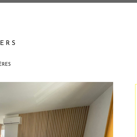
IERS
ÈRES