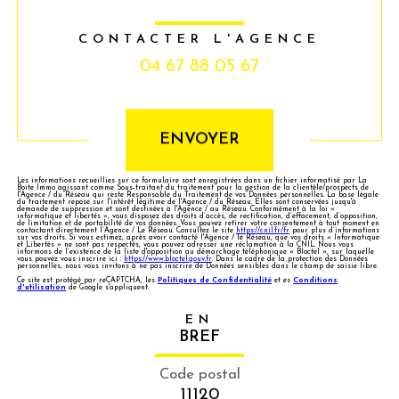
CONTACTER L'AGENCE
04 67 88 05 67
Validation
ENVOYER
Les informations recueillies sur ce formulaire sont enregistrées dans un fichier informatisé par La
Boite Immo agissant comme Sous-traitant du traitement pour la gestion de la clientèle/prospects de
l'Agence / du Réseau qui reste Responsable du Traitement de vos Données personnelles. La base légale
du traitement repose sur l'intérêt légitime de l'Agence / du Réseau. Elles sont conservées jusqu'à
demande de suppression et sont destinées à l'Agence / au Réseau. Conformément à la loi «
informatique et libertés », vous disposez des droits d’accès, de rectification, d’effacement, d’opposition,
de limitation et de portabilité de vos données. Vous pouvez retirer votre consentement à tout moment en
contactant directement l’Agence / Le Réseau. Consultez le site
https://cnil.fr/fr
pour plus d’informations
sur vos droits. Si vous estimez, après avoir contacté l'Agence / le Réseau, que vos droits « Informatique
et Libertés » ne sont pas respectés, vous pouvez adresser une réclamation à la CNIL. Nous vous
informons de l’existence de la liste d'opposition au démarchage téléphonique « Bloctel », sur laquelle
vous pouvez vous inscrire ici :
https://www.bloctel.gouv.fr
. Dans le cadre de la protection des Données
personnelles, nous vous invitons à ne pas inscrire de Données sensibles dans le champ de saisie libre.
Ce site est protégé par reCAPTCHA, les
Politiques de Confidentialité
et es
Conditions
d'utilisation
de Google s'appliquent.
EN
BREF
Code postal
11120