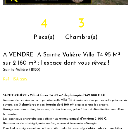
4
3
Pièce(s)
Chambre(s)
A VENDRE -A Sainte Valière-Villa T4 95 M²
sur 2 160 m² : l'espace dont vous rêvez !
Sainte-Valière (11120)
Réf : ISA 2212
SAINTE-VALIÈRE – Villa 4 faces T4 -95 m² de plain-pied 249 000 € FAI
Au cœur d'un environnement paisible, cette
villa T4
rénovée séduira par sa belle pièce de vie
ouverte, ses
3 chambres
et son
terrain de 2 160 m²
propice à tous les projets.
Garage avec mezzanine, terrasses, piscine hors-sol, poêle à bois et climatisation complètent
l'ensemble.
Les panneaux photovoltaïques offrent un
revenu annuel d'environ 2 400 €
.
Un cadre de vie privilégié, entre confort, espace et économies d'énergie.
Pour tout renseignement, conseil ou visite, contactez votre négociatrice Laborie Immobilier,