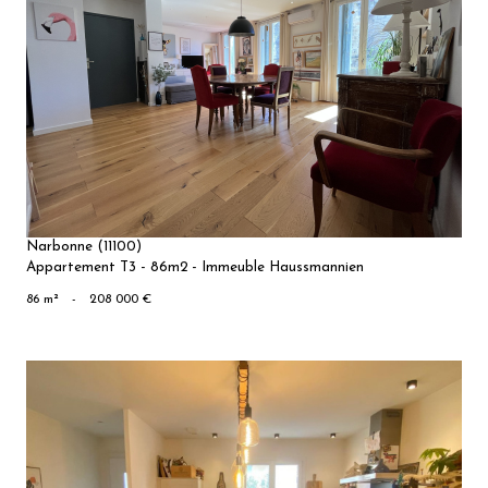
VOIR LE
BIEN
Narbonne (11100)
Appartement T3 - 86m2 - Immeuble Haussmannien
86 m²
-
208 000 €