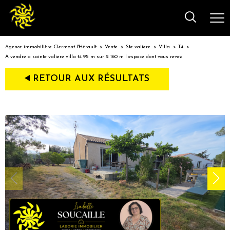
Agence immobilière Clermont l'Hérault
Vente
Ste valiere
Villa
T4
A vendre a sainte valiere villa t4 95 m sur 2 160 m l espace dont vous revez
RETOUR AUX RÉSULTATS