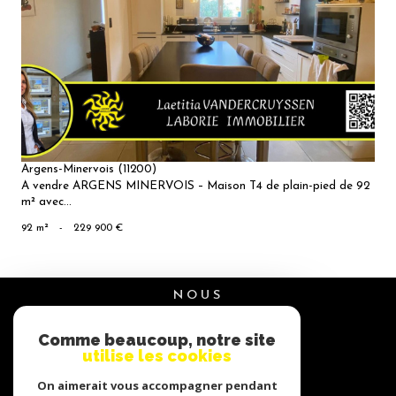
VOIR LE
BIEN
Argens-Minervois (11200)
A vendre ARGENS MINERVOIS – Maison T4 de plain-pied de 92
m² avec...
92 m²
-
229 900 €
NOUS
suivre
Comme beaucoup, notre site
utilise les cookies
On aimerait vous accompagner pendant
NOUS