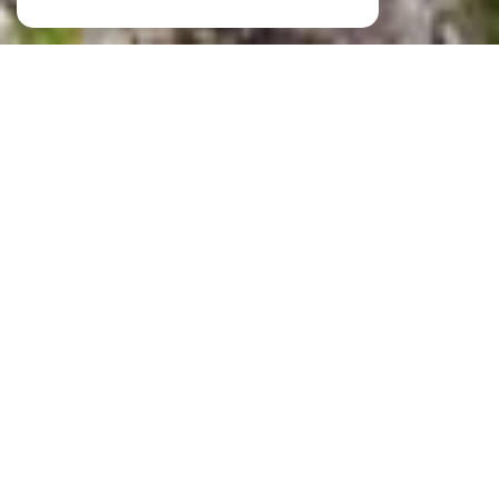
LABORIE IMMOBILIER
VOTRE AGENCE IMMOBILIÈRE À
CLERMONT L'HÉRAULT
L'agence Laborie Immobilier vous propose un service de transaction et de
location. Notre
agence immobilière
gère également plus de 300
logements en
gestion locative
.
Vous souhaitez
acheter
un appartement, une maison, une
villa
, une
propriété, un terrain constructible ou tout autre bien immobilier sur
Clermont-l'Hérault,
Gignac
, Montpellier et dans la région ?
Notre portefeuille de biens comprend des immeubles,
maisons de village
,
lofts, appartements, villas et
terrains sur Clermont L'Hérault
, Gignac et leurs
environs. Parcourez nos annonces immobilières et faites votre sélection de
biens à visiter.