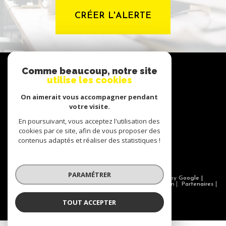
CRÉER L'ALERTE
NOUS
Comme beaucoup, notre site
suivre
utilise les cookies
On aimerait vous accompagner pendant
votre visite.
NOUS
En poursuivant, vous acceptez l'utilisation des
adhérons
cookies par ce site, afin de vous proposer des
contenus adaptés et réaliser des statistiques !
PARAMÉTRER
© 2026 | Tous droits réservés | Traduction powered by Google |
Nos honoraires
Plan du site
Mentions légales
Admin
Partenaires
Politique RGPD
Cookies
TOUT ACCEPTER