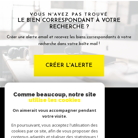
VOUS N'AVEZ PAS TROUVÉ
LE BIEN CORRESPONDANT À VOTRE
RECHERCHE ?
Créer une alerte email et recevez les biens correspondants à votre
recherche dans votre boîte mail !
CRÉER L'ALERTE
Comme beaucoup, notre site
NOUS
utilise les cookies
suivre
On aimerait vous accompagner pendant
votre visite.
En poursuivant, vous acceptez l'utilisation des
NOUS
cookies par ce site, afin de vous proposer des
adhérons
contenus adaptés et réaliser des statistiques !