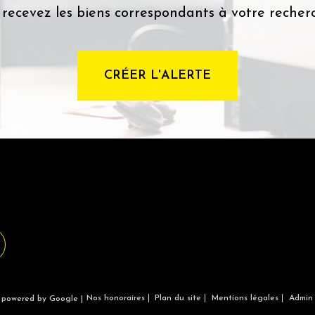
 recevez les biens correspondants à votre recherc
CRÉER L'ALERTE
Nos honoraires
Plan du site
Mentions légales
Admin
n powered by Google |