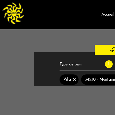
accueil
A
DE 
1
Type de bien
de l'
du n
Villa
34530 - Montag
de l