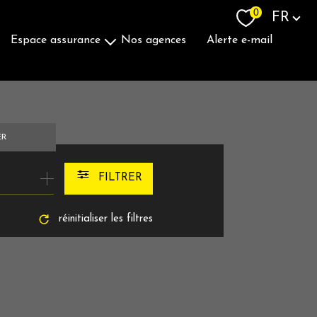
Langue
0
FR
espace assurance
nos agences
alerte e-mail
Souscrire Une Assurance
ER
FILTRER
réinitialiser les filtres