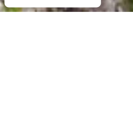
LABORIE IMMOBILIER
VOTRE AGENCE IMMOBILIÈRE À
CLERMONT L'HÉRAULT
L'agence Laborie Immobilier vous propose un service de transaction et de
location. Notre
agence immobilière
gère également plus de 300
logements en
gestion locative
.
Vous souhaitez
acheter
un appartement, une maison, une
villa
, une
propriété, un terrain constructible ou tout autre bien immobilier sur
Clermont-l'Hérault,
Gignac
, Montpellier et dans la région ?
Notre portefeuille de biens comprend des immeubles,
maisons de village
,
lofts, appartements, villas et
terrains sur Clermont L'Hérault
, Gignac et leurs
environs. Parcourez nos annonces immobilières et faites votre sélection de
biens à visiter.