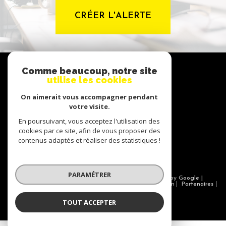
CRÉER L'ALERTE
NOUS
Comme beaucoup, notre site
suivre
utilise les cookies
On aimerait vous accompagner pendant
votre visite.
NOUS
En poursuivant, vous acceptez l'utilisation des
adhérons
cookies par ce site, afin de vous proposer des
contenus adaptés et réaliser des statistiques !
PARAMÉTRER
© 2026 | Tous droits réservés | Traduction powered by Google |
Nos honoraires
Plan du site
Mentions légales
Admin
Partenaires
Politique RGPD
Cookies
TOUT ACCEPTER