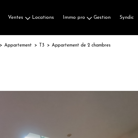
ventes
locations
immo pro
gestion
syndic
Maisons & Villas
Ventes
Appartements
Locations
Appartement
T3
Appartement de 2 chambres
Terrains
Autres