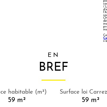
po
co
/ 
d’
l'
so
CN
dé
ins
pr
in
Ce
Co
s'
EN
BREF
ace habitable (m²)
Surface loi Carre
59 m²
59 m²