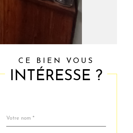
CE BIEN VOUS
INTÉRESSE ?
Nom
Fieldset
*
par
défaut