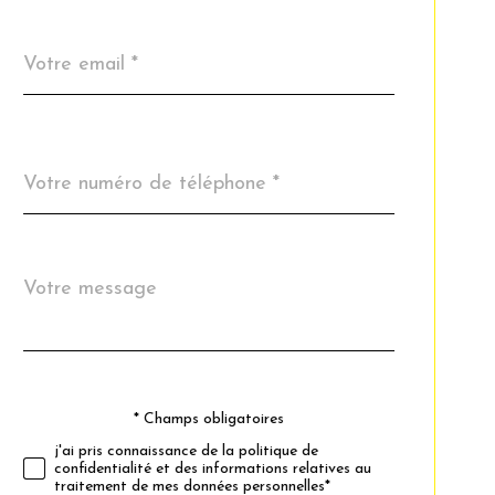
email
*
Téléphone
*
Message
Fieldset
*
par
défaut
* Champs obligatoires
Validation
j'ai pris connaissance de la politique de
confidentialité et des informations relatives au
traitement de mes données personnelles*