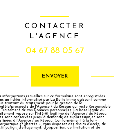
CONTACTER
L'AGENCE
04 67 88 05 67
Validation
ENVOYER
s informations recueillies sur ce formulaire sont enregistrées
ns un fichier informatisé par La Boite Immo agissant comme
us-traitant du traitement pour la gestion de la
ientèle/prospects de l'Agence / du Réseau qui reste Responsable
 Traitement de vos Données personnelles. La base légale du
aitement repose sur l'intérêt légitime de l'Agence / du Réseau.
les sont conservées jusqu'à demande de suppression et sont
stinées à l'Agence / au Réseau. Conformément à la loi «
formatique et libertés », vous disposez des droits d’accès, de
ctification, d’effacement, d’opposition, de limitation et de