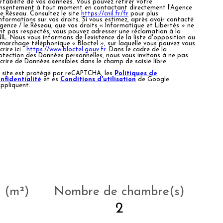
rtabilité de vos données. Vous pouvez retirer votre
nsentement à tout moment en contactant directement l’Agence
Le Réseau. Consultez le site
https://cnil.fr/fr
pour plus
informations sur vos droits. Si vous estimez, après avoir contacté
Agence / le Réseau, que vos droits « Informatique et Libertés » ne
nt pas respectés, vous pouvez adresser une réclamation à la
IL. Nous vous informons de l’existence de la liste d'opposition au
marchage téléphonique « Bloctel », sur laquelle vous pouvez vous
crire ici :
https://www.bloctel.gouv.fr
. Dans le cadre de la
otection des Données personnelles, nous vous invitons à ne pas
scrire de Données sensibles dans le champ de saisie libre.
 site est protégé par reCAPTCHA, les
Politiques de
nfidentialité
et es
Conditions d'utilisation
de Google
appliquent.
z (m²)
Nombre de chambre(s)
2