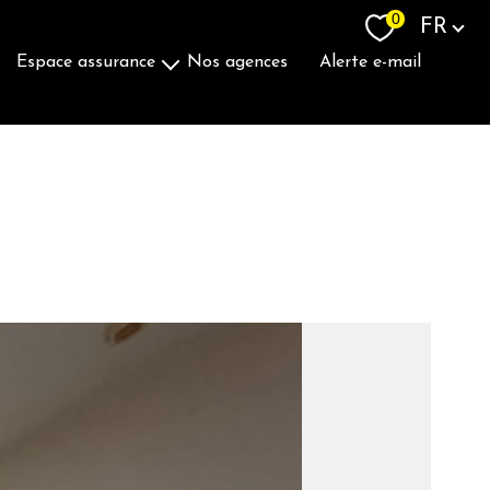
Langue
0
FR
espace assurance
nos agences
alerte e-mail
Souscrire Une Assurance