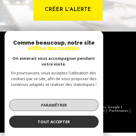
CRÉER L'ALERTE
NOUS
Comme beaucoup, notre site
suivre
utilise les cookies
On aimerait vous accompagner pendant
votre visite.
NOUS
En poursuivant, vous acceptez l'utilisation des
adhérons
cookies par ce site, afin de vous proposer des
contenus adaptés et réaliser des statistiques !
PARAMÉTRER
© 2026 | Tous droits réservés | Traduction powered by Google |
Nos honoraires
Plan du site
Mentions légales
Admin
Partenaires
Politique RGPD
Cookies
TOUT ACCEPTER