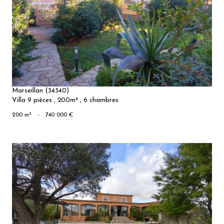
VOIR LE
BIEN
Marseillan (34340)
Villa 9 pièces , 200m² , 6 chambres
200 m²
-
740 000 €
VOIR LE