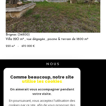
BIEN
Brignac (34800)
Villa 22O m² , vue dégagée , piscine & terrain de 1800 m²
220 m²
-
670 000 €
NOUS
suivre
Comme beaucoup, notre site
utilise les cookies
NOUS
On aimerait vous accompagner pendant
adhérons
votre visite.
En poursuivant, vous acceptez l'utilisation des
cookies par ce site, afin de vous proposer des