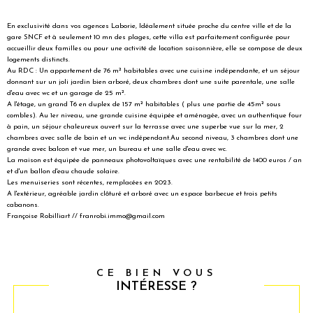
En exclusivité dans vos agences Laborie, Idéalement située proche du centre ville et de la
gare SNCF et à seulement 10 mn des plages, cette villa est parfaitement configurée pour
accueillir deux familles ou pour une activité de location saisonnière, elle se compose de deux
logements distincts.
Au RDC : Un appartement de 76 m² habitables avec une cuisine indépendante, et un séjour
donnant sur un joli jardin bien arboré, deux chambres dont une suite parentale, une salle
d'eau avec wc et un garage de 25 m².
A l'étage, un grand T6 en duplex de 157 m² habitables ( plus une partie de 45m² sous
combles). Au 1er niveau, une grande cuisine équipée et aménagée, avec un authentique four
à pain, un séjour chaleureux ouvert sur la terrasse avec une superbe vue sur la mer, 2
chambres avec salle de bain et un wc indépendant.Au second niveau, 3 chambres dont une
grande avec balcon et vue mer, un bureau et une salle d'eau avec wc.
La maison est équipée de panneaux photovoltaïques avec une rentabilité de 1400 euros / an
et d'un ballon d'eau chaude solaire.
Les menuiseries sont récentes, remplacées en 2023.
A l'extérieur, agréable jardin clôturé et arboré avec un espace barbecue et trois petits
cabanons.
Françoise Robilliart // franrobi.immo@gmail.com
CE BIEN VOUS
INTÉRESSE ?