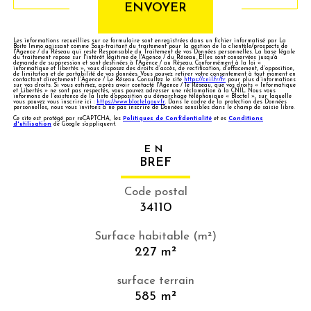
ENVOYER
Les informations recueillies sur ce formulaire sont enregistrées dans un fichier informatisé par La
Boite Immo agissant comme Sous-traitant du traitement pour la gestion de la clientèle/prospects de
l'Agence / du Réseau qui reste Responsable du Traitement de vos Données personnelles. La base légale
du traitement repose sur l'intérêt légitime de l'Agence / du Réseau. Elles sont conservées jusqu'à
demande de suppression et sont destinées à l'Agence / au Réseau. Conformément à la loi «
informatique et libertés », vous disposez des droits d’accès, de rectification, d’effacement, d’opposition,
de limitation et de portabilité de vos données. Vous pouvez retirer votre consentement à tout moment en
contactant directement l’Agence / Le Réseau. Consultez le site
https://cnil.fr/fr
pour plus d’informations
sur vos droits. Si vous estimez, après avoir contacté l'Agence / le Réseau, que vos droits « Informatique
et Libertés » ne sont pas respectés, vous pouvez adresser une réclamation à la CNIL. Nous vous
informons de l’existence de la liste d'opposition au démarchage téléphonique « Bloctel », sur laquelle
vous pouvez vous inscrire ici :
https://www.bloctel.gouv.fr
. Dans le cadre de la protection des Données
personnelles, nous vous invitons à ne pas inscrire de Données sensibles dans le champ de saisie libre.
Ce site est protégé par reCAPTCHA, les
Politiques de Confidentialité
et es
Conditions
d'utilisation
de Google s'appliquent.
EN
BREF
Code postal
34110
Surface habitable (m²)
227 m²
surface terrain
585 m²