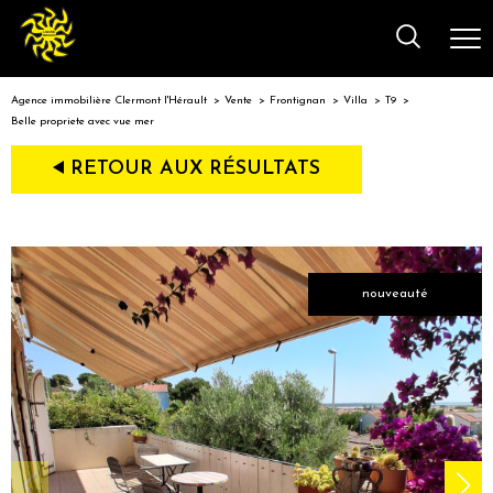
Agence immobilière Clermont l'Hérault
Vente
Frontignan
Villa
T9
Belle propriete avec vue mer
RETOUR AUX RÉSULTATS
nouveauté