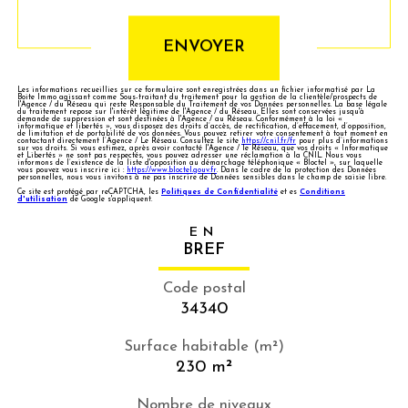
ENVOYER
Les informations recueillies sur ce formulaire sont enregistrées dans un fichier informatisé par La
Boite Immo agissant comme Sous-traitant du traitement pour la gestion de la clientèle/prospects de
l'Agence / du Réseau qui reste Responsable du Traitement de vos Données personnelles. La base légale
du traitement repose sur l'intérêt légitime de l'Agence / du Réseau. Elles sont conservées jusqu'à
demande de suppression et sont destinées à l'Agence / au Réseau. Conformément à la loi «
informatique et libertés », vous disposez des droits d’accès, de rectification, d’effacement, d’opposition,
de limitation et de portabilité de vos données. Vous pouvez retirer votre consentement à tout moment en
contactant directement l’Agence / Le Réseau. Consultez le site
https://cnil.fr/fr
pour plus d’informations
sur vos droits. Si vous estimez, après avoir contacté l'Agence / le Réseau, que vos droits « Informatique
et Libertés » ne sont pas respectés, vous pouvez adresser une réclamation à la CNIL. Nous vous
informons de l’existence de la liste d'opposition au démarchage téléphonique « Bloctel », sur laquelle
vous pouvez vous inscrire ici :
https://www.bloctel.gouv.fr
. Dans le cadre de la protection des Données
personnelles, nous vous invitons à ne pas inscrire de Données sensibles dans le champ de saisie libre.
Ce site est protégé par reCAPTCHA, les
Politiques de Confidentialité
et es
Conditions
d'utilisation
de Google s'appliquent.
EN
BREF
Code postal
34340
Surface habitable (m²)
230 m²
Nombre de niveaux