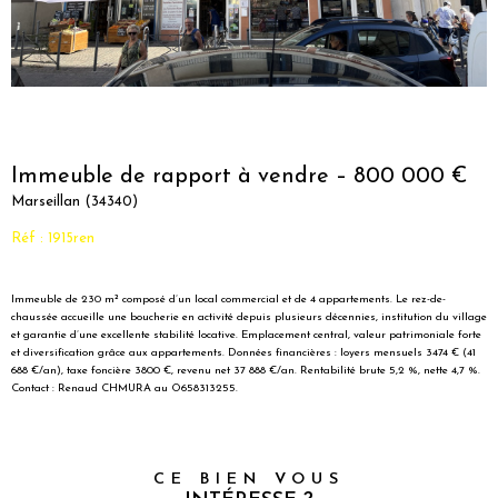
Immeuble de rapport à vendre – 800 000 €
Marseillan (34340)
Réf : 1915ren
Immeuble de 230 m² composé d’un local commercial et de 4 appartements. Le rez-de-
chaussée accueille une boucherie en activité depuis plusieurs décennies, institution du village
et garantie d’une excellente stabilité locative. Emplacement central, valeur patrimoniale forte
et diversification grâce aux appartements. Données financières : loyers mensuels 3474 € (41
688 €/an), taxe foncière 3800 €, revenu net 37 888 €/an. Rentabilité brute 5,2 %, nette 4,7 %.
Contact : Renaud CHMURA au O658313255.
CE BIEN VOUS