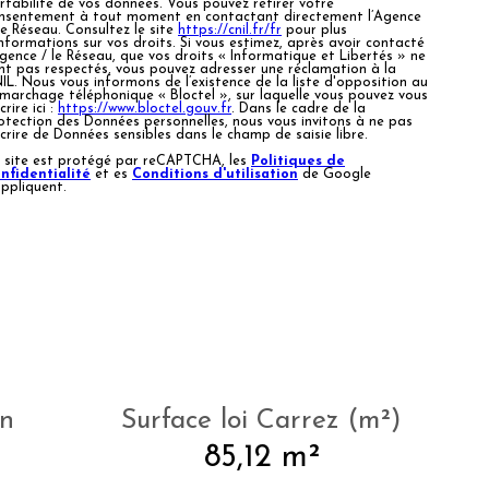
rtabilité de vos données. Vous pouvez retirer votre
nsentement à tout moment en contactant directement l’Agence
Le Réseau. Consultez le site
https://cnil.fr/fr
pour plus
informations sur vos droits. Si vous estimez, après avoir contacté
Agence / le Réseau, que vos droits « Informatique et Libertés » ne
nt pas respectés, vous pouvez adresser une réclamation à la
IL. Nous vous informons de l’existence de la liste d'opposition au
marchage téléphonique « Bloctel », sur laquelle vous pouvez vous
crire ici :
https://www.bloctel.gouv.fr
. Dans le cadre de la
otection des Données personnelles, nous vous invitons à ne pas
scrire de Données sensibles dans le champ de saisie libre.
 site est protégé par reCAPTCHA, les
Politiques de
nfidentialité
et es
Conditions d'utilisation
de Google
appliquent.
in
Surface loi Carrez (m²)
85,12 m²