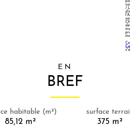
po
co
/ 
d’
l'
so
CN
dé
ins
pr
in
Ce
Co
s'
EN
BREF
ace habitable (m²)
surface terra
85,12 m²
375 m²