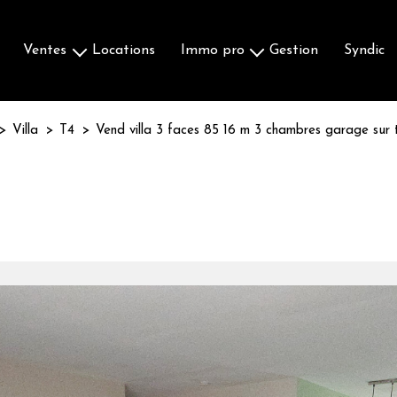
ventes
locations
immo pro
gestion
syndic
Maisons & Villas
Ventes
Appartements
Locations
Villa
T4
Vend villa 3 faces 85 16 m 3 chambres garage sur 
Terrains
Autres