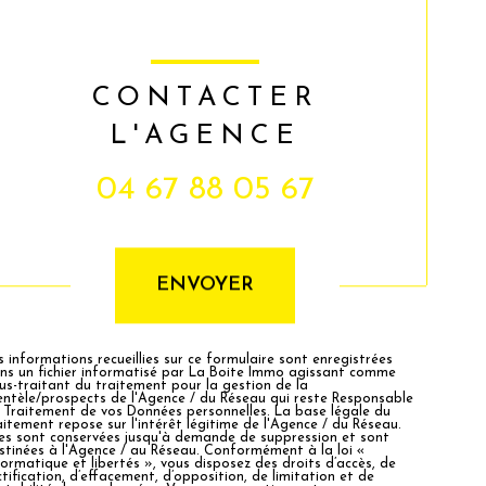
CONTACTER
L'AGENCE
04 67 88 05 67
Validation
ENVOYER
s informations recueillies sur ce formulaire sont enregistrées
ns un fichier informatisé par La Boite Immo agissant comme
us-traitant du traitement pour la gestion de la
ientèle/prospects de l'Agence / du Réseau qui reste Responsable
 Traitement de vos Données personnelles. La base légale du
aitement repose sur l'intérêt légitime de l'Agence / du Réseau.
les sont conservées jusqu'à demande de suppression et sont
stinées à l'Agence / au Réseau. Conformément à la loi «
formatique et libertés », vous disposez des droits d’accès, de
ctification, d’effacement, d’opposition, de limitation et de