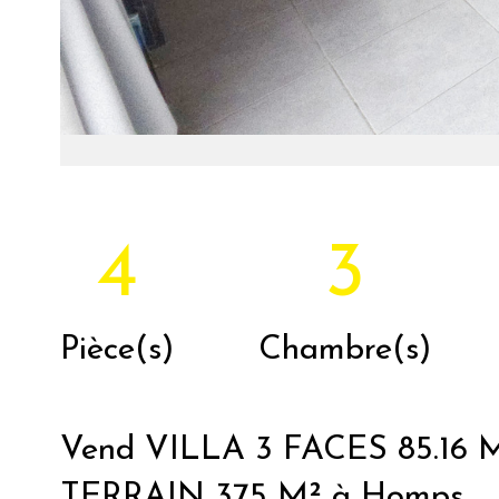
4
3
Pièce(s)
Chambre(s)
Vend VILLA 3 FACES 85.16 M
TERRAIN 375 M² à Homps