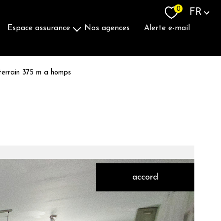
Langue
0
FR
espace assurance
nos agences
alerte e-mail
Souscrire Une Assurance
terrain 375 m a homps
accord