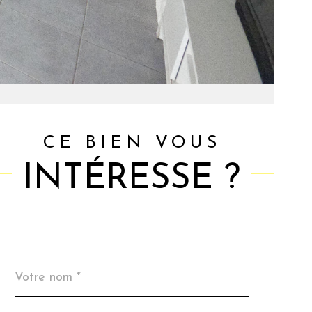
CE BIEN VOUS
INTÉRESSE ?
Nom
Fieldset
*
par
défaut