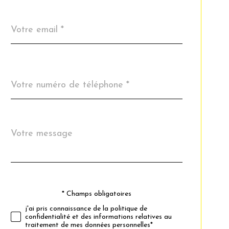
email
*
Téléphone
*
Message
Fieldset
*
par
défaut
* Champs obligatoires
Validation
j'ai pris connaissance de la politique de
confidentialité et des informations relatives au
traitement de mes données personnelles*