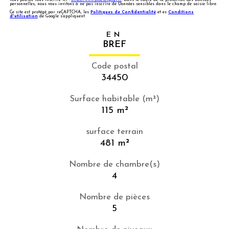
personnelles, nous vous invitons à ne pas inscrire de Données sensibles dans le champ de saisie libre.
Ce site est protégé par reCAPTCHA, les
Politiques de Confidentialité
et es
Conditions
d'utilisation
de Google s'appliquent.
EN
BREF
Code postal
34450
Surface habitable (m²)
115 m²
surface terrain
481 m²
Nombre de chambre(s)
4
Nombre de pièces
5