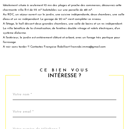
Idéalement située à seulement 10 mn des plages et proche des commerces, découvrez cette
charmante villa R+1 de 115 m² habitables sur une parcelle de 481 m².
Au RDC, un séjour ouvert sur le jardin, une cuisine indépendante, deux chambres, une salle
d'eau et un wc indépendant. Le garage de 20 m² vient compléter ce niveau.
A l'étage, le hall déssert deux grandes chambres, une salle de bains et un wc indépendant.
La villa bénéficie de la climatisation, de fenêtres double vitrage et volets électriques, d'un
système d'alarme.
A l'extérieur, le jardin est entièrement clôturé et arboré, avec un forage très partique pour
l'arrosage.
A voir sans tarder !! Contactez Françoise Robilliart franrobi.immo@gmail.com
CE BIEN VOUS
INTÉRESSE ?
Nom
Fieldset
*
par
défaut
email
*
Téléphone