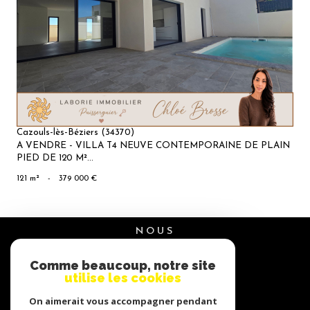
VOIR LE
BIEN
Cazouls-lès-Béziers (34370)
A VENDRE - VILLA T4 NEUVE CONTEMPORAINE DE PLAIN
PIED DE 120 M²...
121 m²
-
379 000 €
NOUS
suivre
Comme beaucoup, notre site
utilise les cookies
On aimerait vous accompagner pendant
NOUS