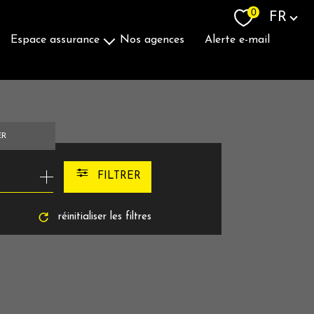
Langue
0
FR
espace assurance
nos agences
alerte e-mail
Souscrire Une Assurance
ER
FILTRER
réinitialiser les filtres