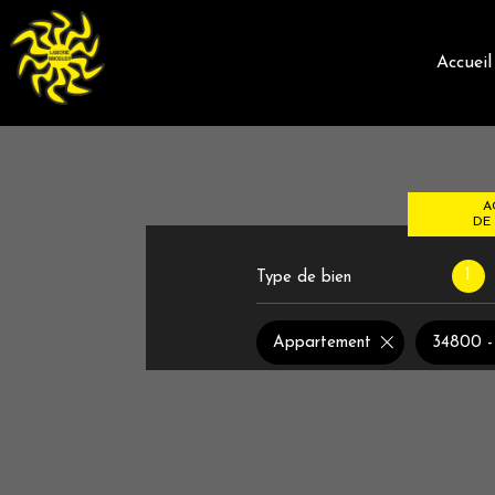
accueil
A
DE 
1
Type de bien
de l'
du n
Appartement
34800 - 
de l