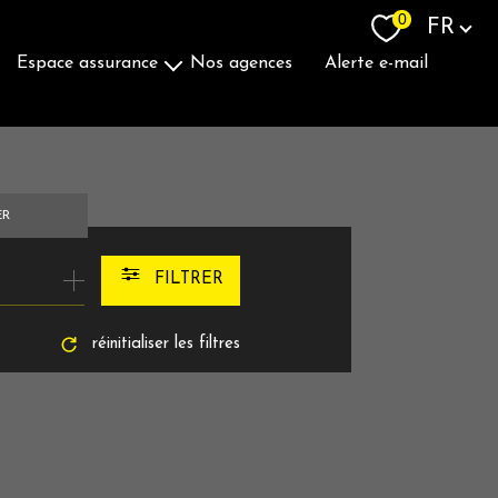
Langue
0
FR
espace assurance
nos agences
alerte e-mail
Souscrire Une Assurance
ER
FILTRER
réinitialiser les filtres