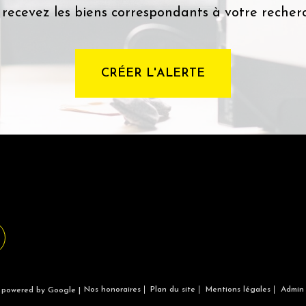
 recevez les biens correspondants à votre recherc
CRÉER L'ALERTE
Nos honoraires
Plan du site
Mentions légales
Admin
n powered by Google |