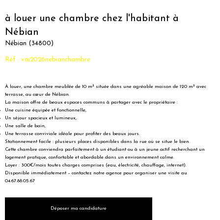
à louer une chambre chez l'habitant à
Nébian
Nébian (34800)
Réf : vai2026nebianchambre
À louer, une chambre meublée de 10 m² située dans une agréable maison de 120 m² avec
terrasse, au cœur de Nébian.
La maison offre de beaux espaces communs à partager avec le propriétaire :
Une cuisine équipée et fonctionnelle,
Un séjour spacieux et lumineux,
Une salle de bain,
Une terrasse conviviale idéale pour profiter des beaux jours.
Stationnement facile : plusieurs places disponibles dans la rue où se situe le bien.
Cette chambre conviendra parfaitement à un étudiant ou à un jeune actif recherchant un
logement pratique, confortable et abordable dans un environnement calme.
Loyer : 300€/mois toutes charges comprises (eau, électricité, chauffage, internet).
Disponible immédiatement – contactez notre agence pour organiser une visite au
04.67.88.05.67
Déposer ma candidature