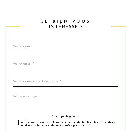
CE BIEN VOUS
INTÉRESSE ?
Nom
Fieldset
*
par
défaut
email
*
Téléphone
*
Message
Fieldset
*
par
défaut
* Champs obligatoires
Validation
j'ai pris connaissance de la politique de confidentialité et des informations
relatives au traitement de mes données personnelles*