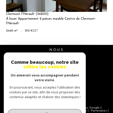
Clermont-l'Hérault (34800)
À louer Appartement 2 pièces meublé Centre de Clermont-
l’Hérault
24,60 m²
-
350 €
CC*
NOUS
suivre
Comme beaucoup, notre site
utilise les cookies
On aimerait vous accompagner pendant
NOUS
votre visite.
adhérons
En poursuivant, vous acceptez l'utilisation des
cookies par ce site, afin de vous proposer des
contenus adaptés et réaliser des statistiques !
© 2026 | Tous droits réservés | Traduction powered by Google |
Nos honoraires
Plan du site
Mentions légales
Admin
Partenaires