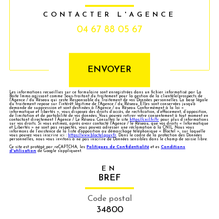
CONTACTER L'AGENCE
04 67 88 05 67
Validation
ENVOYER
Les informations recueillies sur ce formulaire sont enregistrées dans un fichier informatisé par La
Boite Immo agissant comme Sous-traitant du traitement pour la gestion de la clientèle/prospects de
l'Agence / du Réseau qui reste Responsable du Traitement de vos Données personnelles. La base légale
du traitement repose sur l'intérêt légitime de l'Agence / du Réseau. Elles sont conservées jusqu'à
demande de suppression et sont destinées à l'Agence / au Réseau. Conformément à la loi «
informatique et libertés », vous disposez des droits d’accès, de rectification, d’effacement, d’opposition,
de limitation et de portabilité de vos données. Vous pouvez retirer votre consentement à tout moment en
contactant directement l’Agence / Le Réseau. Consultez le site
https://cnil.fr/fr
pour plus d’informations
sur vos droits. Si vous estimez, après avoir contacté l'Agence / le Réseau, que vos droits « Informatique
et Libertés » ne sont pas respectés, vous pouvez adresser une réclamation à la CNIL. Nous vous
informons de l’existence de la liste d'opposition au démarchage téléphonique « Bloctel », sur laquelle
vous pouvez vous inscrire ici :
https://www.bloctel.gouv.fr
. Dans le cadre de la protection des Données
personnelles, nous vous invitons à ne pas inscrire de Données sensibles dans le champ de saisie libre.
Ce site est protégé par reCAPTCHA, les
Politiques de Confidentialité
et es
Conditions
d'utilisation
de Google s'appliquent.
EN
BREF
Code postal
34800