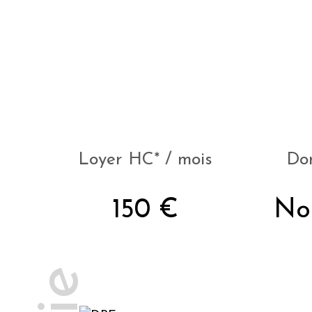
Loyer HC* / mois
Don
150 €
No