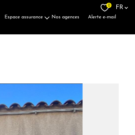
Langue
0
FR
espace assurance
nos agences
alerte e-mail
Souscrire Une Assurance