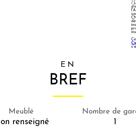
/ 
d’
l'
so
CN
dé
ins
pr
in
Ce
Co
s'
EN
BREF
Meublé
Nombre de gar
on renseigné
1