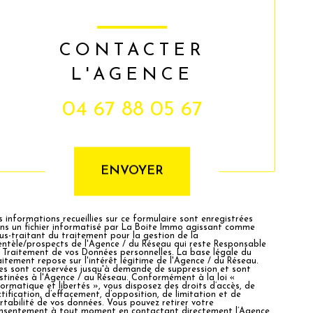
CONTACTER
L'AGENCE
04 67 88 05 67
Validation
ENVOYER
s informations recueillies sur ce formulaire sont enregistrées
ns un fichier informatisé par La Boite Immo agissant comme
us-traitant du traitement pour la gestion de la
ientèle/prospects de l'Agence / du Réseau qui reste Responsable
 Traitement de vos Données personnelles. La base légale du
aitement repose sur l'intérêt légitime de l'Agence / du Réseau.
les sont conservées jusqu'à demande de suppression et sont
stinées à l'Agence / au Réseau. Conformément à la loi «
formatique et libertés », vous disposez des droits d’accès, de
ctification, d’effacement, d’opposition, de limitation et de
rtabilité de vos données. Vous pouvez retirer votre
nsentement à tout moment en contactant directement l’Agence