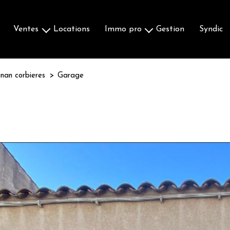
ventes
locations
immo pro
gestion
syndic
Maisons & Villas
Ventes
Appartements
Locations
nan corbieres
Garage
Terrains
Autres