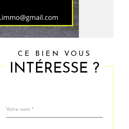
CE BIEN VOUS
INTÉRESSE ?
Nom
Fieldset
*
par
défaut