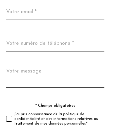
email
*
Téléphone
*
Message
Fieldset
*
par
défaut
* Champs obligatoires
Validation
j'ai pris connaissance de la politique de
confidentialité et des informations relatives au
traitement de mes données personnelles*