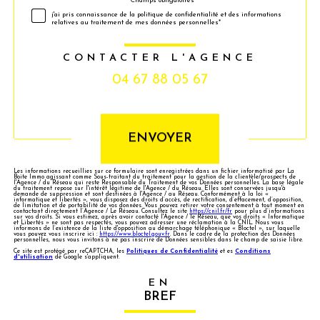
* Champs obligatoires
Validation
j'ai pris connaissance de la politique de confidentialité et des informations
relatives au traitement de mes données personnelles*
CONTACTER L'AGENCE
04 67 88 05 67
Validation
ENVOYER
Les informations recueillies sur ce formulaire sont enregistrées dans un fichier informatisé par La
Boite Immo agissant comme Sous-traitant du traitement pour la gestion de la clientèle/prospects de
l'Agence / du Réseau qui reste Responsable du Traitement de vos Données personnelles. La base légale
du traitement repose sur l'intérêt légitime de l'Agence / du Réseau. Elles sont conservées jusqu'à
demande de suppression et sont destinées à l'Agence / au Réseau. Conformément à la loi «
informatique et libertés », vous disposez des droits d’accès, de rectification, d’effacement, d’opposition,
de limitation et de portabilité de vos données. Vous pouvez retirer votre consentement à tout moment en
contactant directement l’Agence / Le Réseau. Consultez le site
https://cnil.fr/fr
pour plus d’informations
sur vos droits. Si vous estimez, après avoir contacté l'Agence / le Réseau, que vos droits « Informatique
et Libertés » ne sont pas respectés, vous pouvez adresser une réclamation à la CNIL. Nous vous
informons de l’existence de la liste d'opposition au démarchage téléphonique « Bloctel », sur laquelle
vous pouvez vous inscrire ici :
https://www.bloctel.gouv.fr
. Dans le cadre de la protection des Données
personnelles, nous vous invitons à ne pas inscrire de Données sensibles dans le champ de saisie libre.
Ce site est protégé par reCAPTCHA, les
Politiques de Confidentialité
et es
Conditions
d'utilisation
de Google s'appliquent.
EN
BREF