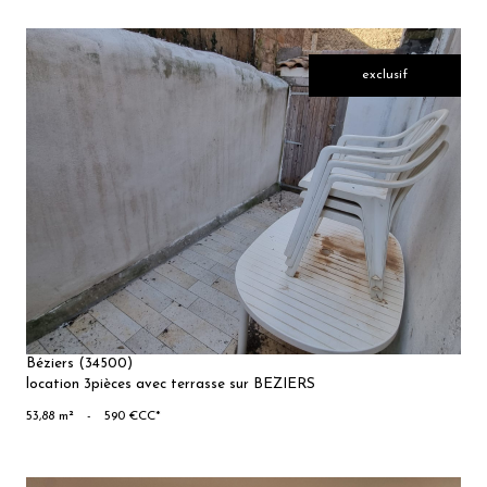
exclusif
VOIR LE
BIEN
Béziers (34500)
location 3pièces avec terrasse sur BEZIERS
53,88 m²
-
590 €
CC*