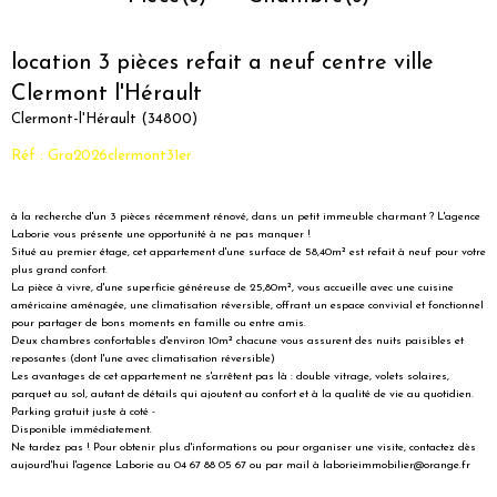
location 3 pièces refait a neuf centre ville
Clermont l'Hérault
Clermont-l'Hérault (34800)
Réf : Gra2026clermont31er
à la recherche d'un 3 pièces récemment rénové, dans un petit immeuble charmant ? L'agence
Laborie vous présente une opportunité à ne pas manquer !
Situé au premier étage, cet appartement d'une surface de 58,40m² est refait à neuf pour votre
plus grand confort.
La pièce à vivre, d'une superficie généreuse de 25,80m², vous accueille avec une cuisine
américaine aménagée, une climatisation réversible, offrant un espace convivial et fonctionnel
pour partager de bons moments en famille ou entre amis.
Deux chambres confortables d'environ 10m² chacune vous assurent des nuits paisibles et
reposantes (dont l'une avec climatisation réversible)
Les avantages de cet appartement ne s'arrêtent pas là : double vitrage, volets solaires,
parquet au sol, autant de détails qui ajoutent au confort et à la qualité de vie au quotidien.
Parking gratuit juste à coté -
Disponible immédiatement.
Ne tardez pas ! Pour obtenir plus d'informations ou pour organiser une visite, contactez dès
aujourd'hui l'agence Laborie au 04 67 88 05 67 ou par mail à laborieimmobilier@orange.fr