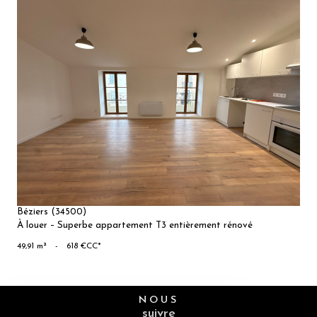
VOIR LE
BIEN
Béziers (34500)
À louer – Superbe appartement T3 entièrement rénové
49,91 m²
-
618 €
CC*
NOUS
suivre