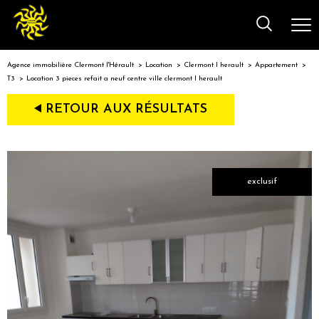
Agence immobilière Clermont l'Hérault
Location
Clermont l herault
Appartement
T3
Location 3 pieces refait a neuf centre ville clermont l herault
RETOUR AUX RÉSULTATS
exclusif