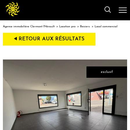
Agence immobilière Clermont l'Hérault
Location pro
Beziers
Local commercial
RETOUR AUX RÉSULTATS
exclusif