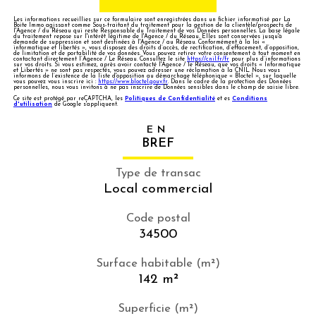
Les informations recueillies sur ce formulaire sont enregistrées dans un fichier informatisé par La
Boite Immo agissant comme Sous-traitant du traitement pour la gestion de la clientèle/prospects de
l'Agence / du Réseau qui reste Responsable du Traitement de vos Données personnelles. La base légale
du traitement repose sur l'intérêt légitime de l'Agence / du Réseau. Elles sont conservées jusqu'à
demande de suppression et sont destinées à l'Agence / au Réseau. Conformément à la loi «
informatique et libertés », vous disposez des droits d’accès, de rectification, d’effacement, d’opposition,
de limitation et de portabilité de vos données. Vous pouvez retirer votre consentement à tout moment en
contactant directement l’Agence / Le Réseau. Consultez le site
https://cnil.fr/fr
pour plus d’informations
sur vos droits. Si vous estimez, après avoir contacté l'Agence / le Réseau, que vos droits « Informatique
et Libertés » ne sont pas respectés, vous pouvez adresser une réclamation à la CNIL. Nous vous
informons de l’existence de la liste d'opposition au démarchage téléphonique « Bloctel », sur laquelle
vous pouvez vous inscrire ici :
https://www.bloctel.gouv.fr
. Dans le cadre de la protection des Données
personnelles, nous vous invitons à ne pas inscrire de Données sensibles dans le champ de saisie libre.
Ce site est protégé par reCAPTCHA, les
Politiques de Confidentialité
et es
Conditions
d'utilisation
de Google s'appliquent.
EN
BREF
Type de transac
Local commercial
Code postal
34500
Surface habitable (m²)
142 m²
Superficie (m²)