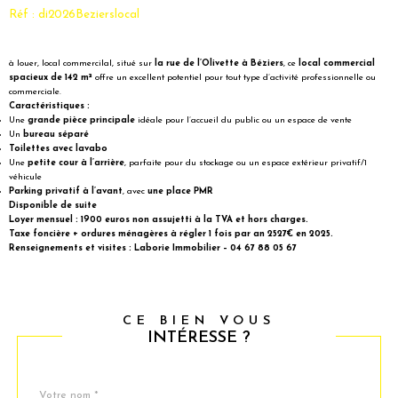
Réf : di2026Bezierslocal
à louer, local commercilal, situé sur
la rue de l’Olivette à Béziers
, ce
local commercial
spacieux de 142 m²
offre un excellent potentiel pour tout type d’activité professionnelle ou
commerciale.
Caractéristiques :
Une
grande pièce principale
idéale pour l’accueil du public ou un espace de vente
Un
bureau séparé
Toilettes avec lavabo
Une
petite cour à l’arrière
, parfaite pour du stockage ou un espace extérieur privatif/1
véhicule
Parking privatif à l’avant
, avec
une place PMR
Disponible de suite
Loyer mensuel : 1900 euros non assujetti à la TVA et hors charges.
Taxe foncière + ordures ménagères à régler 1 fois par an 2527€ en 2025.
Renseignements et visites : Laborie Immobilier – 04 67 88 05 67
CE BIEN VOUS
INTÉRESSE ?
Nom
Fieldset
*